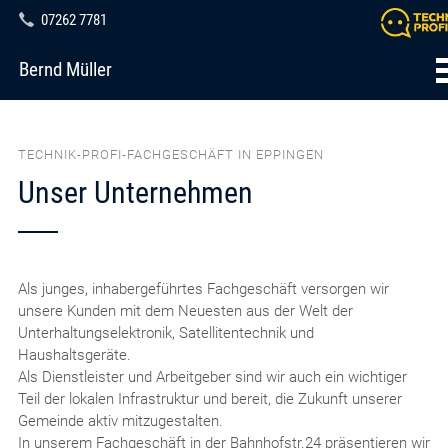
07262 7781
Bernd Müller
TECHNIK-PROFI-FACHGESCHÄFT IN EPPINGEN
Unser Unternehmen
Als junges, inhabergeführtes Fachgeschäft versorgen wir
unsere Kunden mit dem Neuesten aus der Welt der
Unterhaltungselektronik, Satellitentechnik und
Haushaltsgeräte.
Als Dienstleister und Arbeitgeber sind wir auch ein wichtiger
Teil der lokalen Infrastruktur und bereit, die Zukunft unserer
Gemeinde aktiv mitzugestalten.
In unserem Fachgeschäft in der Bahnhofstr.24 präsentieren wir