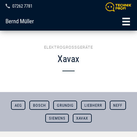
07262 7781
Bernd Müller
ELEKTROGROSSGERÄTE
Xavax
AEG
BOSCH
GRUNDIG
LIEBHERR
NEFF
SIEMENS
XAVAX